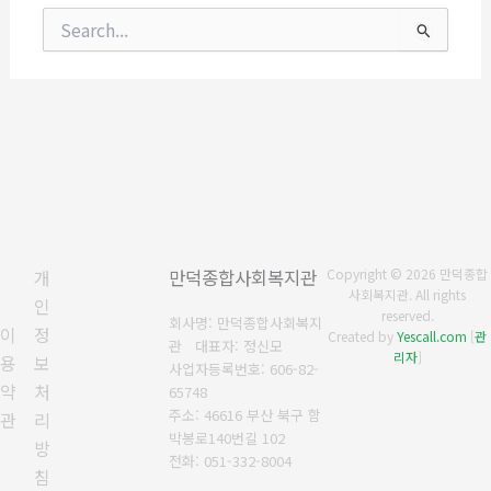
검
색
대
상
개
만덕종합사회복지관
Copyright © 2026 만덕종합
사회복지관. All rights
인
reserved.
회사명: 만덕종합사회복지
이
정
Created by
Yescall.com
[
관
관 대표자: 정신모
리자
]
용
보
사업자등록번호:
606-82-
약
처
65748
주소: 46616 부산 북구 함
관
리
박봉로140번길 102
방
전화:
051-332-8004
침