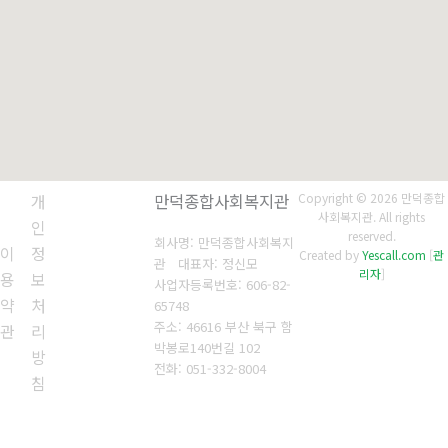
개
만덕종합사회복지관
Copyright © 2026 만덕종합
사회복지관. All rights
인
reserved.
회사명: 만덕종합사회복지
이
정
Created by
Yescall.com
[
관
관 대표자: 정신모
리자
]
용
보
사업자등록번호:
606-82-
약
처
65748
주소: 46616 부산 북구 함
관
리
박봉로140번길 102
방
전화:
051-332-8004
침