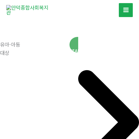
콘
텐
츠
로
건
유아·아동
너
READ MORE
대상
뛰
기