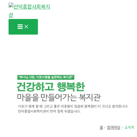
콘
텐
츠
로
건
너
뛰
기
홈
참여마당
소식지