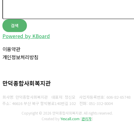
검색
Powered by KBoard
이용약관
개인정보처리방침
만덕종합사회복지관
회사명: 만덕종합사회복지관 대표자: 정신모
사업자등록번호:
606-82-65748
주소: 46616 부산 북구 함박봉로140번길 102
전화:
051-332-8004
Copyright © 2026 만덕종합사회복지관. All rights reserved.
Created by
Yescall.com
[
관리자
]