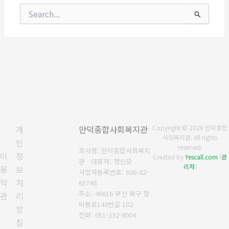
검
색
대
상
개
만덕종합사회복지관
Copyright © 2026 만덕종합
사회복지관. All rights
인
reserved.
회사명: 만덕종합사회복지
이
정
Created by
Yescall.com
[
관
관 대표자: 정신모
리자
]
용
보
사업자등록번호:
606-82-
약
처
65748
주소: 46616 부산 북구 함
관
리
박봉로140번길 102
방
전화:
051-332-8004
침