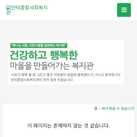
콘
텐
츠
로
건
너
뛰
기
홈
404 찾을 수 없습니다
이 페이지는 존재하지 않는 것 같습니다.