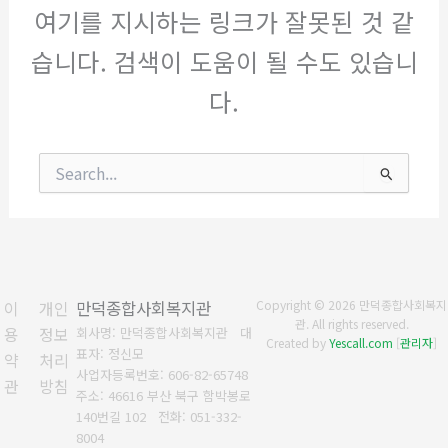
여기를 지시하는 링크가 잘못된 것 같
습니다. 검색이 도움이 될 수도 있습니
다.
검
색
대
상
이
개인
만덕종합사회복지관
Copyright © 2026 만덕종합사회복지
관. All rights reserved.
용
정보
회사명: 만덕종합사회복지관 대
Created by
Yescall.com
[
관리자
]
표자: 정신모
약
처리
사업자등록번호:
606-82-65748
관
방침
주소: 46616 부산 북구 함박봉로
140번길 102
전화:
051-332-
8004