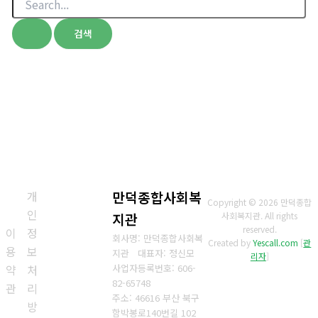
색
대
상
개
만덕종합사회복
Copyright © 2026 만덕종합
인
지관
사회복지관. All rights
reserved.
이
정
회사명: 만덕종합사회복
Created by
Yescall.com
[
관
용
보
지관 대표자: 정신모
리자
]
약
처
사업자등록번호:
606-
82-65748
관
리
주소: 46616 부산 북구
방
함박봉로140번길 102